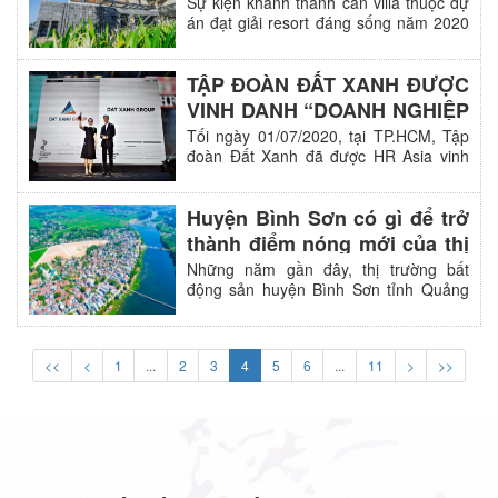
bằng tiệc trình diễn công
Sự kiện khánh thành căn villa thuộc dự
án đạt giải resort đáng sống năm 2020
nghệ, ánh sáng và âm nhạc
được tổ chức với những trải nghiệm đặc
biệt, chạm đến mọi giác quan và cảm
TẬP ĐOÀN ĐẤT XANH ĐƯỢC
xúc của quan khách.
VINH DANH “DOANH NGHIỆP
CÓ MÔI TRƯỜNG LÀM VIỆC
Tối ngày 01/07/2020, tại TP.HCM, Tập
đoàn Đất Xanh đã được HR Asia vinh
TỐT NHẤT CHÂU Á NĂM
danh là một trong những “Doanh
2020”
nghiệp có môi trường làm việc tốt nhất
Huyện Bình Sơn có gì để trở
châu Á năm 2020” tại Việt Nam.
thành điểm nóng mới của thị
trường bất động sản Quảng
Những năm gần đây, thị trường bất
động sản huyện Bình Sơn tỉnh Quảng
Ngãi?
Ngãi đang ngày một thu hút sự chú ý
của nhiều nhà đầu tư do lợi thế về công
nghiệp – dịch vụ, đồng thời sở hữu quỹ
<<
<
1
...
2
3
4
5
6
...
11
>
>>
đất rộng với tiềm năng khai thác lớn.