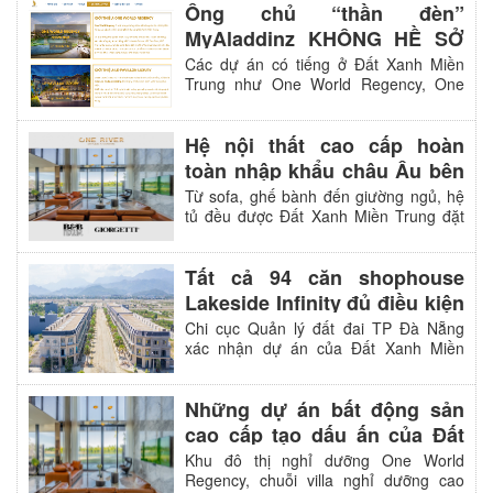
Ông chủ “thần đèn”
MyAladdinz KHÔNG HỀ SỞ
HỮU dự án bất động sản nào
Các dự án có tiếng ở Đất Xanh Miền
Trung như One World Regency, One
tại Đất Xanh Miền Trung như
River Villas hay Le Pavillon đều không
thông tin tự công bố
thuộc quyền sở hữu hay có mối quan
Hệ nội thất cao cấp hoàn
hệ hợp tác với vợ chồng chủ nhân ứng
dụng.
toàn nhập khẩu châu Âu bên
trong villa Regal One River
Từ sofa, ghế bành đến giường ngủ, hệ
tủ đều được Đất Xanh Miền Trung đặt
hàng riêng từ các thương hiệu nội thất
danh tiếng Italia.
Tất cả 94 căn shophouse
Lakeside Infinity đủ điều kiện
cấp sổ hồng
Chi cục Quản lý đất đai TP Đà Nẵng
xác nhận dự án của Đất Xanh Miền
Trung thoả mãn các điều kiện pháp lý
để sở hữu giấy chứng nhận quyền sở
Những dự án bất động sản
hữu nhà ở.
cao cấp tạo dấu ấn của Đất
Xanh Miền Trung
Khu đô thị nghỉ dưỡng One World
Regency, chuỗi villa nghỉ dưỡng cao