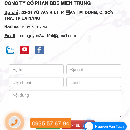
CÔNG TY CỔ PHẦN BĐS MIỀN TRUNG
Địa chỉ
:
52-54
VÕ VĂN KIỆT, P. AN HẢI ĐÔNG, Q. SƠN
TRÀ, TP ĐÀ NẴNG
Hotline
: 0935 57 67 94
Email
: tuannguyen241194@gmail.com
0935 57 67 94
Gửi
Nhập lại
Nguyen Van Tuan