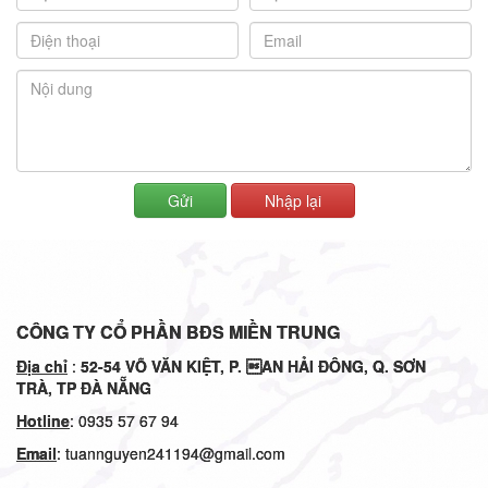
Gửi
Nhập lại
CÔNG TY CỔ PHẦN BĐS MIỀN TRUNG
Địa chỉ
:
52-54
VÕ VĂN KIỆT, P. AN HẢI ĐÔNG, Q. SƠN
TRÀ, TP ĐÀ NẴNG
Hotline
: 0935 57 67 94
Email
: tuannguyen241194@gmail.com