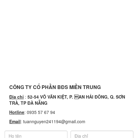
CÔNG TY CỔ PHẦN BĐS MIỀN TRUNG
Địa chỉ
:
52-54
VÕ VĂN KIỆT, P. AN HẢI ĐÔNG, Q. SƠN
TRÀ, TP ĐÀ NẴNG
Hotline
: 0935 57 67 94
Email
: tuannguyen241194@gmail.com