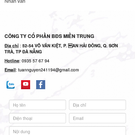
Nhân văn
CÔNG TY CỔ PHẦN BĐS MIỀN TRUNG
Địa chỉ
:
52-54
VÕ VĂN KIỆT, P. AN HẢI ĐÔNG, Q. SƠN
TRÀ, TP ĐÀ NẴNG
Hotline
: 0935 57 67 94
Email
: tuannguyen241194@gmail.com