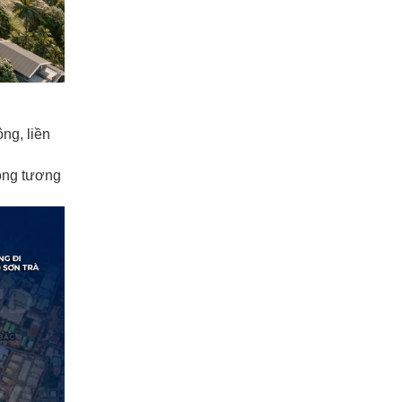
̂ng, liền
ong tương