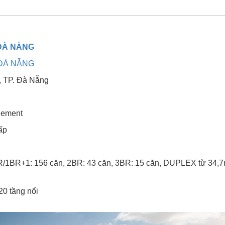
ĐÀ NẴNG
ĐÀ NẴNG
 TP. Đà Nẵng
gement
ấp
R/1BR+1: 156 căn, 2BR: 43 căn, 3BR: 15 căn, DUPLEX từ 34,7
20 tầng nổi