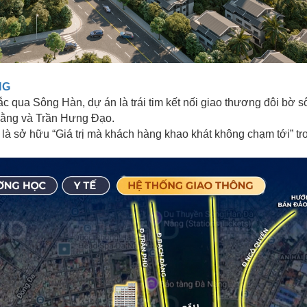
NG
qua Sông Hàn, dự án là trái tim kết nối giao thương đôi bờ so
Đằng và Trần Hưng Đạo.
là sở hữu “Giá trị mà khách hàng khao khát không chạm tới” tr