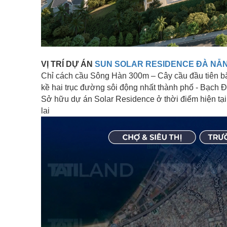
VỊ TRÍ DỰ ÁN
SUN SOLAR RESIDENCE ĐÀ NẴ
Chỉ cách cầu Sông Hàn 300m – Cây cầu đầu tiên bắc 
kề hai trục đường sôi động nhất thành phố - Bạch 
Sở hữu dự án Solar Residence ở thời điểm hiện tại 
lai