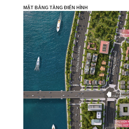
MẶT BẰNG TẦNG ĐIỂN HÌNH