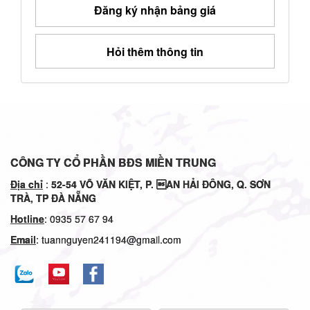
Đăng ký nhận bảng giá
Hỏi thêm thông tin
CÔNG TY CỔ PHẦN BĐS MIỀN TRUNG
Địa chỉ
:
52-54
VÕ VĂN KIỆT, P. AN HẢI ĐÔNG, Q. SƠN
TRÀ, TP ĐÀ NẴNG
Hotline
: 0935 57 67 94
Email
: tuannguyen241194@gmail.com