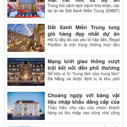
chất lượng cao cấp, Đất Xanh Miền
shophouse quốc tế tại TP
Trong bối cảnh dịch bệnh khó khăn, các
Trung tiên phong trong việc tạo nên
dự án do Đất Xanh Miền Trung (ĐXMT)
Tuy Hòa - Phú Yên và Nam Đà
những công trình “kiệt tác nghệ thuật”
làm nhà phát triển dự án như Regal
trường tồn theo thời gian.
Nẵng
Maison Phu Yen tại trung tâm TP Tuy
Hòa - Phú Yên, Castia Palm tại ven biển
Đất Xanh Miền Trung tung
Nam Đà Nẵng vẫn cất nóc vượt tiến độ
giỏ hàng đẹp nhất dự án
dự án.
Regal Pavillon
Hội tụ đầy đủ các yếu tố hấp dẫn, Regal
Pavillon là một trong những mục tiêu
tìm kiếm hàng đầu trên thị trường nhà
phố thương mại tiêu chuẩn 5 sao hiện
nay. Đáp lại mong chờ của quý khách
Mạng lưới giao thông vượt
hàng và nhà đầu tư, ngày 25.4 sắp tới,
trội kết nối đến phố thương
chủ đầu tư Đất Xanh Miền Trung tiếp
mại Regal Pavillon
Sở hữu vị trí "trung tâm của trung tâm"
tục tung ra thị trường giỏ hàng đẹp nhất
Đà Nẵng và được định vị là khu phố
dự án tại mặt tiền đường Nguyễn Lộ
thương mại 5 sao đẳng cấp quốc tế,
Trạch kết nối trực tiếp ra bờ sông Hàn.
Regal Pavillon đang dần trở thành điểm
đến mới về văn hóa, du lịch mà mọi con
Choáng ngợp với bảng vật
đường đều có thể thuận tiện đưa du
liệu nhập khẩu đẳng cấp của
khách về đây.
Regal Pavillon
Thấu hiểu nhu cầu của nhóm khách
hàng có thu nhập cao cũng như cộng
đồng cư dân thịnh vượng, Đất Xanh
Miền Trung tiên phong áp dụng những