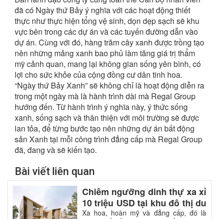
đã có Ngày thứ Bảy ý nghĩa với các hoạt động thiết
thực như thực hiện tổng vệ sinh, dọn dẹp sạch sẽ khu
vực bên trong các dự án và các tuyến đường dẫn vào
dự án. Cùng với đó, hàng trăm cây xanh được trồng tạo
nên những mảng xanh bao phủ làm tăng giá trị thẩm
mỹ cảnh quan, mang lại không gian sống yên bình, có
lợi cho sức khỏe của cộng đồng cư dân tinh hoa.
“Ngày thứ Bảy Xanh” sẽ không chỉ là hoạt động diễn ra
trong một ngày mà là hành trình dài mà Regal Group
hướng đến. Từ hành trình ý nghĩa này, ý thức sống
xanh, sống sạch và thân thiện với môi trường sẽ được
lan tỏa, để từng bước tạo nên những dự án bất động
sản Xanh tại mỗi công trình đẳng cấp mà Regal Group
đã, đang và sẽ kiến tạo.
Bài viết liên quan
Chiêm ngưỡng dinh thự xa xỉ
10 triệu USD tại khu đô thị du
lịch quốc tế Regal Legend,
Xa hoa, hoàn mỹ và đẳng cấp, đó là