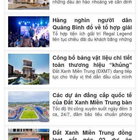
những dấu ấn hào nhoáng về căn dinh
Quảng Bình
thự có giá trị 10 triệu USD tại khu đô thị
du lịch quốc tế Regal Legend của Đất
Xanh Miền Trung.
Hàng nghìn người dân
Quảng Bình đổ về tổ hợp giải
trí Regal Legend mỗi cuối
Tổ hợp tiện ích giải trí Regal Legend
liên tục chiêu đãi du khách bằng những
tuần
bữa tiệc ẩm thực, âm nhạc, giải trí sống
động, mang đến diện mạo mới căng
tràn sức sống cho bán đảo Bảo Ninh,
Công bố bảng vật liệu chi tiết
Quảng Bình
toàn thương hiệu “khủng”
biệt thự sắp ra mắt của Regal
Đất Xanh Miền Trung (ĐXMT) đang tiếp
tục cho thấy vị thế dẫn đầu của mình
Homes
trong phân khúc bất động sản siêu
sang quốc tế khi mạnh mẽ thâm nhập
vào thị trường này với bộ sưu tập biệt
Các dự án đẳng cấp quốc tế
thự Regal Victoria thuộc thương hiệu
của Đất Xanh Miền Trung bàn
Regal Homes. Lần đầu tiên tại Việt Nam
giao trong tháng 7/2021
Tốc độ thi công xuyên suốt ngày đêm 3
xuất hiện siêu biệt thự hội tụ hàng loạt
ca, 24/7, đảm bảo tiêu chuẩn phòng
các thương hiệu ngoại thất lừng danh
chống dịch bệnh, các dự án phát triển
trên thế giới.
bởi Đất Xanh Miền Trung đạt tiến độ
thần kỳ tạo ra những sản phẩm tốt nhất
Đất Xanh Miền Trung đồng
theo đẳng cấp quốc tế. Đầu tư bài bản,
loạt cất nóc 02 dự án