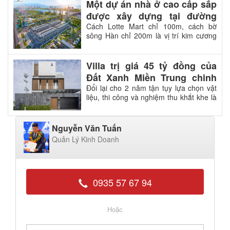
tiêu chuẩn thiết kế, công nghệ xây dựng
Một dự án nhà ở cao cấp sắp
và bảng vật liệu nhập khẩu cho dự án
được xây dựng tại đường
shophouse 5 sao Regal Pavillon, mang
Trần Đăng Ninh - Đà Nẵng
Cách Lotte Mart chỉ 100m, cách bờ
đến cho cư dân tương lai những trải
sông Hàn chỉ 200m là vị trí kim cương
nghiệm sống đẳng cấp, trường tồn theo
cuối cùng tại trung tâm Thành phố Đà
năm tháng.
Nẵng, nơi dự án Regal Pavillon của nhà
phát triển bất động sản Đất Xanh Miền
Villa trị giá 45 tỷ đồng của
Trung sắp chào sân với sức hấp dẫn
Đất Xanh Miền Trung chinh
nhà đầu tư lẫn cư dân tương lai.
phục được chủ nhân chỉ nhờ
Đổi lại cho 2 năm tận tụy lựa chọn vật
liệu, thi công và nghiệm thu khắt khe là
một lần xem nhà
một căn villa xa hoa bậc nhất Việt Nam
hoàn hảo đến từng chi tiết, đẹp như
một tác phẩm nghệ thuật.
Nguyễn Văn Tuấn
Quản Lý Kinh Doanh
0935 57 67 94
Hoặc